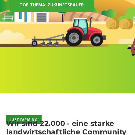
TOP THEMA: ZUKUNFTSBAUER
✦ Mit KI erstellt
JUST FARMING
JUST FARMING
Wir sind 22.000 - eine starke
landwirtschaftliche Community