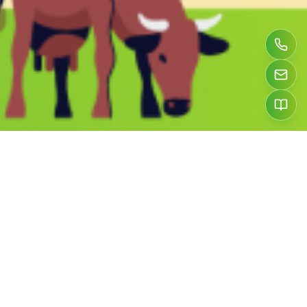
26136
JUST FARMING ZUGÄNGE
39867